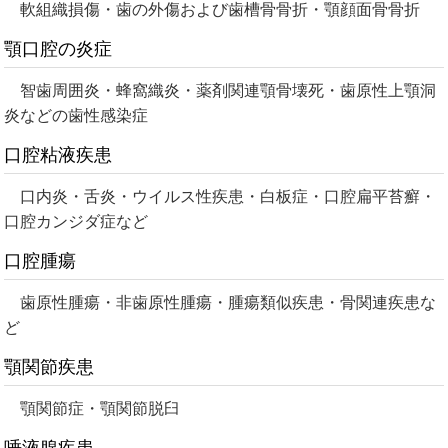
軟組織損傷・歯の外傷および歯槽骨骨折・顎顔面骨骨折
顎口腔の炎症
智歯周囲炎・蜂窩織炎・薬剤関連顎骨壊死・歯原性上顎洞
炎などの歯性感染症
口腔粘液疾患
口内炎・舌炎・ウイルス性疾患・白板症・口腔扁平苔癬・
口腔カンジダ症など
口腔腫瘍
歯原性腫瘍・非歯原性腫瘍・腫瘍類似疾患・骨関連疾患な
ど
顎関節疾患
顎関節症・顎関節脱臼